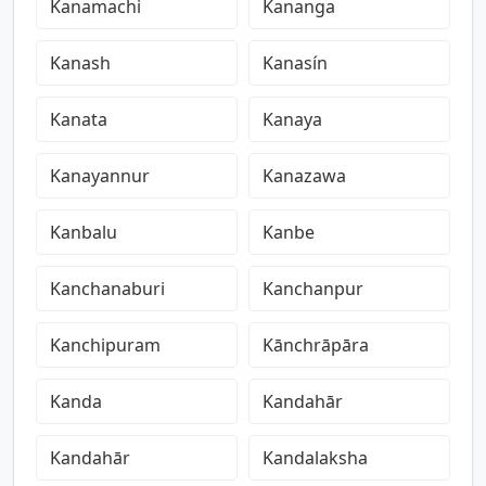
Kanamachi
Kananga
Kanash
Kanasín
Kanata
Kanaya
Kanayannur
Kanazawa
Kanbalu
Kanbe
Kanchanaburi
Kanchanpur
Kanchipuram
Kānchrāpāra
Kanda
Kandahār
Kandahār
Kandalaksha