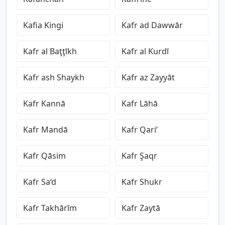
Kafia Kingi
Kafr ad Dawwār
Kafr al Baţţīkh
Kafr al Kurdī
Kafr ash Shaykh
Kafr az Zayyāt
Kafr Kannā
Kafr Lāhā
Kafr Mandā
Kafr Qari‘
Kafr Qāsim
Kafr Şaqr
Kafr Sa‘d
Kafr Shukr
Kafr Takhārīm
Kafr Zaytā