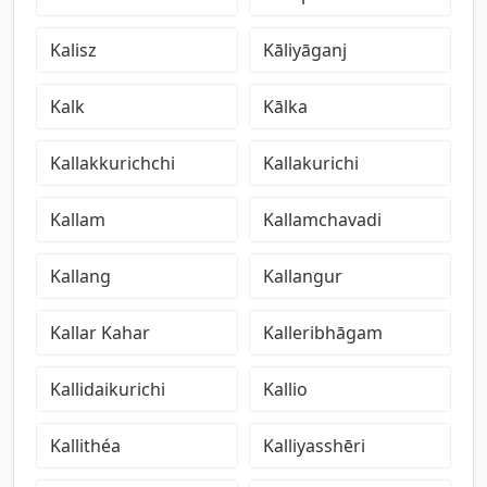
Kalisz
Kāliyāganj
Kalk
Kālka
Kallakkurichchi
Kallakurichi
Kallam
Kallamchavadi
Kallang
Kallangur
Kallar Kahar
Kalleribhāgam
Kallidaikurichi
Kallio
Kallithéa
Kalliyasshēri