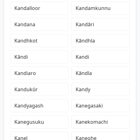
Kandalloor
Kandamkunnu
Kandana
Kandāri
Kandhkot
Kāndhla
Kāndi
Kandi
Kandiaro
Kāndla
Kandukūr
Kandy
Kandyagash
Kanegasaki
Kanegusuku
Kanekomachi
Kanel
Kaneohe