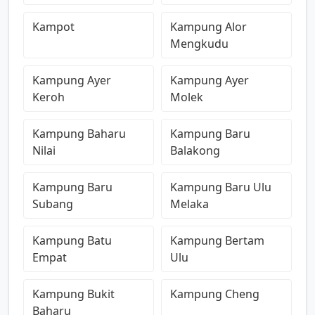
Kampot
Kampung Alor
Mengkudu
Kampung Ayer
Kampung Ayer
Keroh
Molek
Kampung Baharu
Kampung Baru
Nilai
Balakong
Kampung Baru
Kampung Baru Ulu
Subang
Melaka
Kampung Batu
Kampung Bertam
Empat
Ulu
Kampung Bukit
Kampung Cheng
Baharu