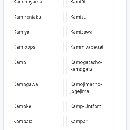
Kaminoyama
Kamiōi
Kamirenjaku
Kamisu
Kamiya
Kamizawa
Kamloops
Kammivapettai
Kamo
Kamogatachō-
kamogata
Kamogawa
Kamojimachō-
jōgejima
Kamoke
Kamp-Lintfort
Kampala
Kampar