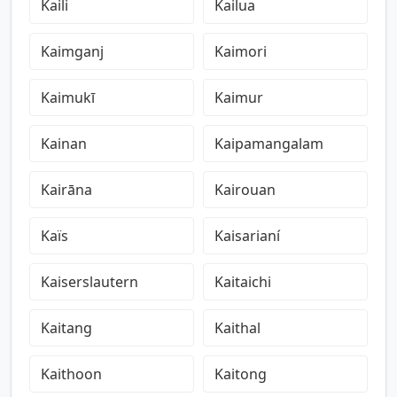
Kaili
Kailua
Kaimganj
Kaimori
Kaimukī
Kaimur
Kainan
Kaipamangalam
Kairāna
Kairouan
Kaïs
Kaisarianí
Kaiserslautern
Kaitaichi
Kaitang
Kaithal
Kaithoon
Kaitong