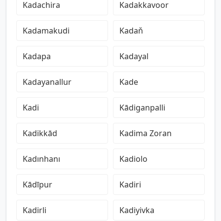
Kadachira
Kadakkavoor
Kadamakudi
Kadaň
Kadapa
Kadayal
Kadayanallur
Kade
Kadi
Kādiganpalli
Kadikkād
Kadima Zoran
Kadınhanı
Kadiolo
Kādīpur
Kadiri
Kadirli
Kadiyivka