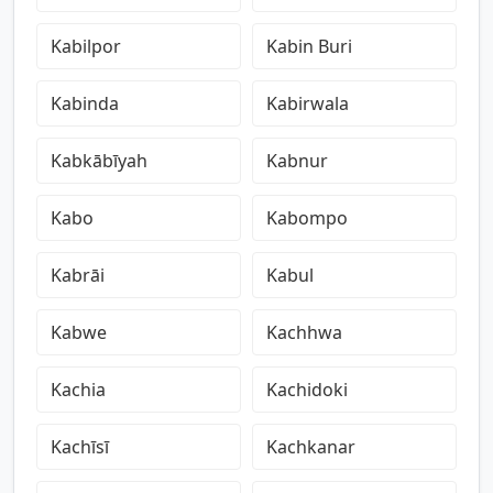
Kabilpor
Kabin Buri
Kabinda
Kabirwala
Kabkābīyah
Kabnur
Kabo
Kabompo
Kabrāi
Kabul
Kabwe
Kachhwa
Kachia
Kachidoki
Kachīsī
Kachkanar