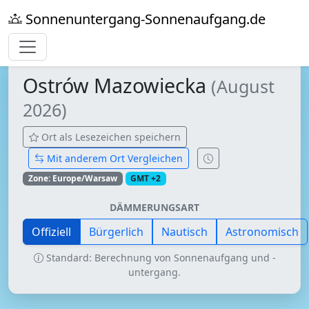
Sonnenuntergang-Sonnenaufgang.de
Ostrów Mazowiecka
(August
2026)
Ort als Lesezeichen speichern
Mit anderem Ort Vergleichen
Zone: Europe/Warsaw
GMT +2
DÄMMERUNGSART
Offiziell
Bürgerlich
Nautisch
Astronomisch
Standard: Berechnung von Sonnenaufgang und -
untergang.