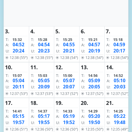
3.
4.
5.
6.
7.
T:
15:32
T:
15:28
T:
15:25
T:
15:21
T:
15:18
04:52
04:54
04:55
04:57
04:59
A:
A:
A:
A:
A:
20:24
20:23
20:21
20:19
20:17
U:
U:
U:
U:
U:
☀ 12:38 (55°)
☀ 12:38 (55°)
☀ 12:38 (54°)
☀ 12:38 (54°)
☀ 12:38 (54°)
10.
11.
12.
13.
14.
T:
15:07
T:
15:03
T:
15:00
T:
14:56
T:
14:52
05:04
05:05
05:07
05:09
05:10
A:
A:
A:
A:
A:
20:11
20:09
20:07
20:05
20:03
U:
U:
U:
U:
U:
☀ 12:37 (53°)
☀ 12:37 (53°)
☀ 12:37 (52°)
☀ 12:37 (52°)
☀ 12:37 (52°)
17.
18.
19.
20.
21.
T:
14:41
T:
14:37
T:
14:33
T:
14:29
T:
14:25
05:15
05:17
05:19
05:20
05:22
A:
A:
A:
A:
A:
19:57
19:55
19:52
19:50
19:48
U:
U:
U:
U:
U:
☀ 12:36 (51°)
☀ 12:36 (50°)
☀ 12:36 (50°)
☀ 12:35 (50°)
☀ 12:35 (49°)