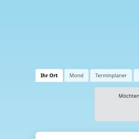
Ihr Ort
Mond
Terminplaner
Möchten 