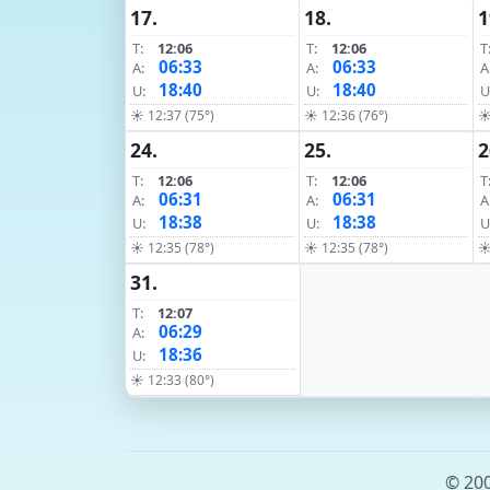
17.
18.
1
T:
12:06
T:
12:06
T
06:33
06:33
A:
A:
A
18:40
18:40
U:
U:
U
☀ 12:37 (75°)
☀ 12:36 (76°)
☀
24.
25.
2
T:
12:06
T:
12:06
T
06:31
06:31
A:
A:
A
18:38
18:38
U:
U:
U
☀ 12:35 (78°)
☀ 12:35 (78°)
☀
31.
T:
12:07
06:29
A:
18:36
U:
☀ 12:33 (80°)
© 200