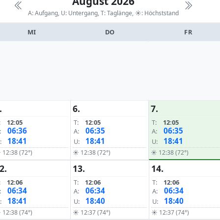
August 2026
A: Aufgang, U: Untergang, T: Taglänge,
☀: Höchststand
MI
DO
FR
.
6.
7.
:
12:05
T:
12:05
T:
12:05
06:36
06:35
06:35
:
A:
A:
18:41
18:41
18:41
:
U:
U:
 12:38 (72°)
☀ 12:38 (72°)
☀ 12:38 (72°)
2.
13.
14.
:
12:06
T:
12:06
T:
12:06
06:34
06:34
06:34
:
A:
A:
18:41
18:40
18:40
:
U:
U:
 12:38 (74°)
☀ 12:37 (74°)
☀ 12:37 (74°)