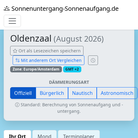
Sonnenuntergang-Sonnenaufgang.de
Oldenzaal
(August 2026)
Ort als Lesezeichen speichern
Mit anderem Ort Vergleichen
Zone: Europe/Amsterdam
GMT +2
DÄMMERUNGSART
Offiziell
Bürgerlich
Nautisch
Astronomisch
Standard: Berechnung von Sonnenaufgang und -
untergang.
Ihr Ort
Mond
Terminplaner