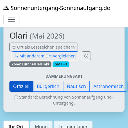
Sonnenuntergang-Sonnenaufgang.de
Olari
(Mai 2026)
Ort als Lesezeichen speichern
Mit anderem Ort Vergleichen
Zone: Europe/Helsinki
GMT +3
DÄMMERUNGSART
Offiziell
Bürgerlich
Nautisch
Astronomisch
Standard: Berechnung von Sonnenaufgang und -
untergang.
Ihr Ort
Mond
Terminplaner