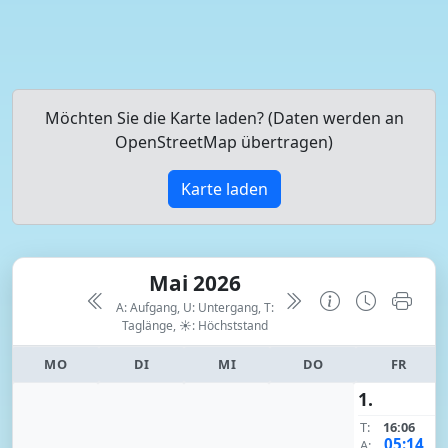
Möchten Sie die Karte laden? (Daten werden an
OpenStreetMap übertragen)
Karte laden
Mai 2026
A: Aufgang, U: Untergang, T:
Taglänge,
☀: Höchststand
MO
DI
MI
DO
FR
1.
T:
16:06
05:14
A: