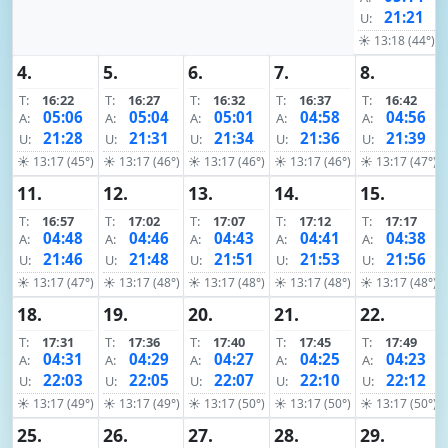
21:21
U:
☀ 13:18 (44°)
4.
5.
6.
7.
8.
T:
16:22
T:
16:27
T:
16:32
T:
16:37
T:
16:42
05:06
05:04
05:01
04:58
04:56
A:
A:
A:
A:
A:
21:28
21:31
21:34
21:36
21:39
U:
U:
U:
U:
U:
☀ 13:17 (45°)
☀ 13:17 (46°)
☀ 13:17 (46°)
☀ 13:17 (46°)
☀ 13:17 (47°)
11.
12.
13.
14.
15.
T:
16:57
T:
17:02
T:
17:07
T:
17:12
T:
17:17
04:48
04:46
04:43
04:41
04:38
A:
A:
A:
A:
A:
21:46
21:48
21:51
21:53
21:56
U:
U:
U:
U:
U:
☀ 13:17 (47°)
☀ 13:17 (48°)
☀ 13:17 (48°)
☀ 13:17 (48°)
☀ 13:17 (48°)
18.
19.
20.
21.
22.
T:
17:31
T:
17:36
T:
17:40
T:
17:45
T:
17:49
04:31
04:29
04:27
04:25
04:23
A:
A:
A:
A:
A:
22:03
22:05
22:07
22:10
22:12
U:
U:
U:
U:
U:
☀ 13:17 (49°)
☀ 13:17 (49°)
☀ 13:17 (50°)
☀ 13:17 (50°)
☀ 13:17 (50°)
25.
26.
27.
28.
29.