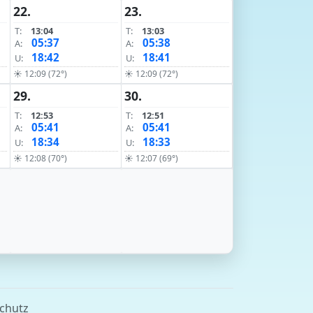
22.
23.
T:
13:04
T:
13:03
05:37
05:38
A:
A:
18:42
18:41
U:
U:
☀ 12:09 (72°)
☀ 12:09 (72°)
29.
30.
T:
12:53
T:
12:51
05:41
05:41
A:
A:
18:34
18:33
U:
U:
☀ 12:08 (70°)
☀ 12:07 (69°)
chutz