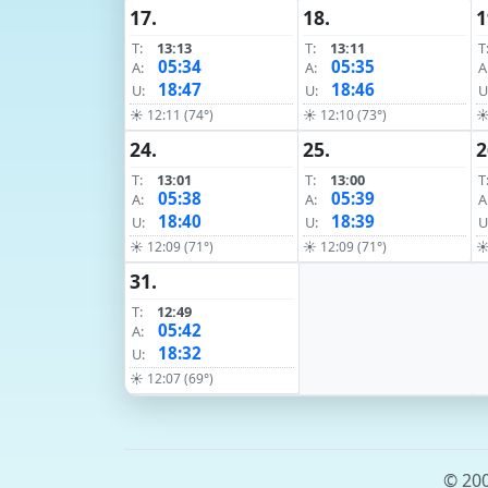
17.
18.
1
T:
13:13
T:
13:11
T
05:34
05:35
A:
A:
A
18:47
18:46
U:
U:
U
☀ 12:11 (74°)
☀ 12:10 (73°)
☀
24.
25.
2
T:
13:01
T:
13:00
T
05:38
05:39
A:
A:
A
18:40
18:39
U:
U:
U
☀ 12:09 (71°)
☀ 12:09 (71°)
☀
31.
T:
12:49
05:42
A:
18:32
U:
☀ 12:07 (69°)
© 200