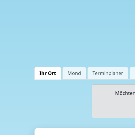
Ihr Ort
Mond
Terminplaner
Möchten 