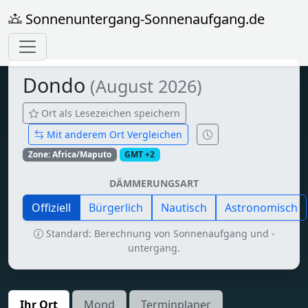
Sonnenuntergang-Sonnenaufgang.de
Dondo
(August 2026)
Ort als Lesezeichen speichern
Mit anderem Ort Vergleichen
Zone: Africa/Maputo
GMT +2
DÄMMERUNGSART
Offiziell
Bürgerlich
Nautisch
Astronomisch
Standard: Berechnung von Sonnenaufgang und -
untergang.
Ihr Ort
Mond
Terminplaner