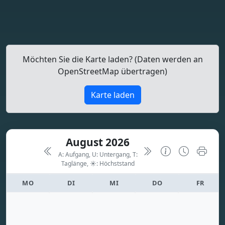
Möchten Sie die Karte laden? (Daten werden an
OpenStreetMap übertragen)
Karte laden
August 2026
A: Aufgang, U: Untergang, T:
Taglänge,
☀: Höchststand
MO
DI
MI
DO
FR