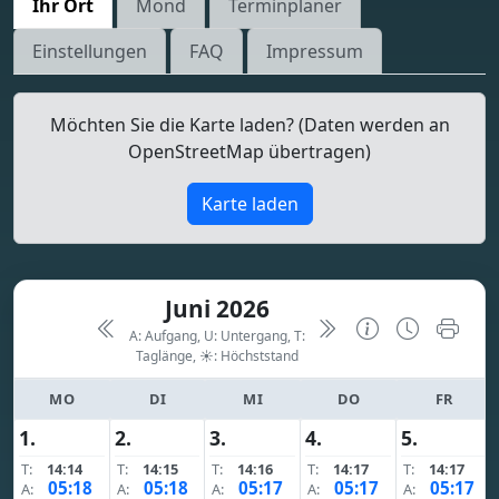
Ihr Ort
Mond
Terminplaner
Einstellungen
FAQ
Impressum
Möchten Sie die Karte laden? (Daten werden an
OpenStreetMap übertragen)
Karte laden
Juni 2026
A: Aufgang, U: Untergang, T:
Taglänge,
☀: Höchststand
MO
DI
MI
DO
FR
1.
2.
3.
4.
5.
T:
14:14
T:
14:15
T:
14:16
T:
14:17
T:
14:17
05:18
05:18
05:17
05:17
05:17
A:
A:
A:
A:
A: