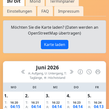
Ihr Ort
Mond
Terminplaner
Einstellungen
FAQ
Impressum
Möchten Sie die Karte laden? (Daten werden an
OpenStreetMap übertragen)
Karte laden
Juni 2026
A: Aufgang, U: Untergang, T:
Taglänge,
☀: Höchststand
MO
DI
MI
DO
FR
1.
2.
3.
4.
5.
T:
16:20
T:
16:21
T:
16:22
T:
16:23
T:
16:24
04:15
04:14
04:14
04:14
04:13
A:
A:
A:
A:
A: