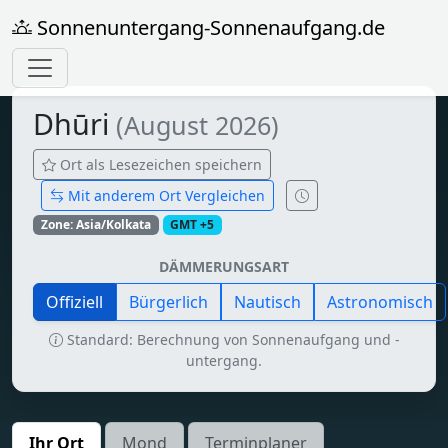
Sonnenuntergang-Sonnenaufgang.de
Dhūri
(August 2026)
Ort als Lesezeichen speichern
Mit anderem Ort Vergleichen
Zone: Asia/Kolkata
GMT +5
DÄMMERUNGSART
Offiziell
Bürgerlich
Nautisch
Astronomisch
Standard: Berechnung von Sonnenaufgang und -
untergang.
Ihr Ort
Mond
Terminplaner