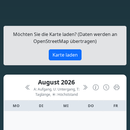
Möchten Sie die Karte laden? (Daten werden an
OpenStreetMap übertragen)
Karte laden
August 2026
A: Aufgang, U: Untergang, T:
Taglänge,
☀: Höchststand
MO
DI
MI
DO
FR