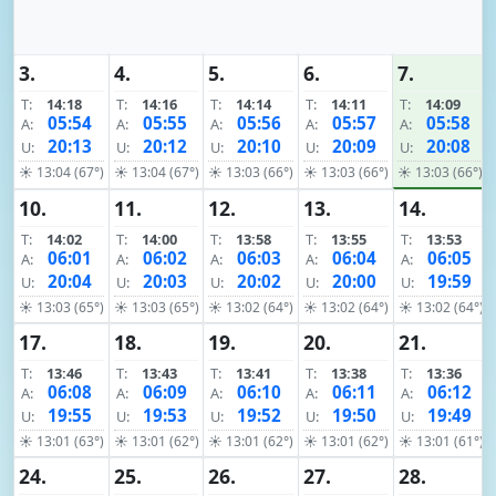
3.
4.
5.
6.
7.
T:
14:18
T:
14:16
T:
14:14
T:
14:11
T:
14:09
05:54
05:55
05:56
05:57
05:58
A:
A:
A:
A:
A:
20:13
20:12
20:10
20:09
20:08
U:
U:
U:
U:
U:
☀ 13:04 (67°)
☀ 13:04 (67°)
☀ 13:03 (66°)
☀ 13:03 (66°)
☀ 13:03 (66°)
10.
11.
12.
13.
14.
T:
14:02
T:
14:00
T:
13:58
T:
13:55
T:
13:53
06:01
06:02
06:03
06:04
06:05
A:
A:
A:
A:
A:
20:04
20:03
20:02
20:00
19:59
U:
U:
U:
U:
U:
☀ 13:03 (65°)
☀ 13:03 (65°)
☀ 13:02 (64°)
☀ 13:02 (64°)
☀ 13:02 (64°)
17.
18.
19.
20.
21.
T:
13:46
T:
13:43
T:
13:41
T:
13:38
T:
13:36
06:08
06:09
06:10
06:11
06:12
A:
A:
A:
A:
A:
19:55
19:53
19:52
19:50
19:49
U:
U:
U:
U:
U:
☀ 13:01 (63°)
☀ 13:01 (62°)
☀ 13:01 (62°)
☀ 13:01 (62°)
☀ 13:01 (61°)
24.
25.
26.
27.
28.