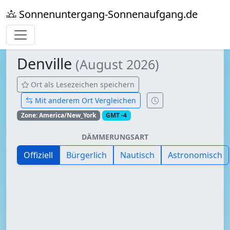
Sonnenuntergang-Sonnenaufgang.de
Denville
(August 2026)
Ort als Lesezeichen speichern
Mit anderem Ort Vergleichen
Zone: America/New_York
GMT -4
DÄMMERUNGSART
Offiziell
Bürgerlich
Nautisch
Astronomisch