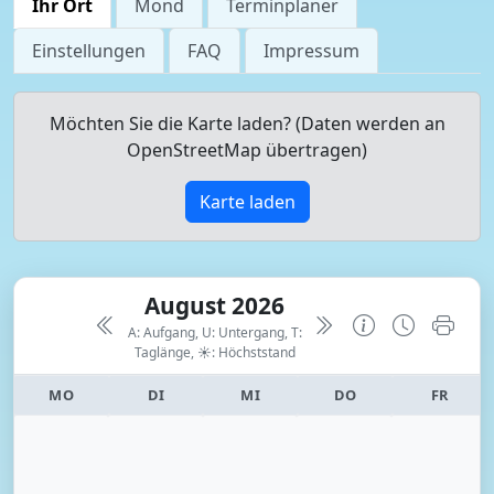
Ihr Ort
Mond
Terminplaner
Einstellungen
FAQ
Impressum
Möchten Sie die Karte laden? (Daten werden an
OpenStreetMap übertragen)
Karte laden
August 2026
A: Aufgang, U: Untergang, T:
Taglänge,
☀: Höchststand
MO
DI
MI
DO
FR