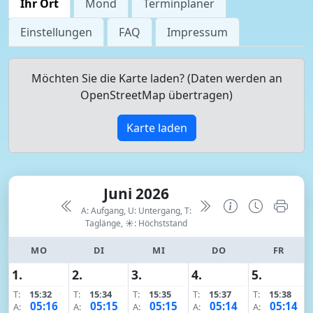
Ihr Ort
Mond
Terminplaner
Einstellungen
FAQ
Impressum
Möchten Sie die Karte laden? (Daten werden an
OpenStreetMap übertragen)
Karte laden
Juni 2026
A: Aufgang, U: Untergang, T:
Taglänge,
☀: Höchststand
MO
DI
MI
DO
FR
1.
2.
3.
4.
5.
T:
15:32
T:
15:34
T:
15:35
T:
15:37
T:
15:38
05:16
05:15
05:15
05:14
05:14
A:
A:
A:
A:
A: