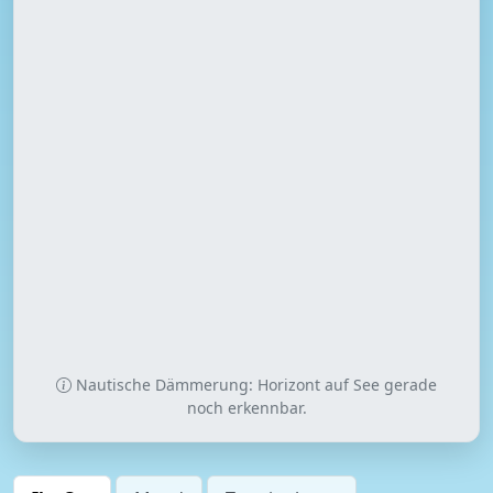
Nautische Dämmerung: Horizont auf See gerade
noch erkennbar.