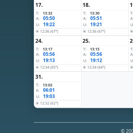
17.
18.
1
T:
13:32
T:
13:30
T
05:50
05:51
A:
A:
A
19:22
19:21
U:
U:
U
☀ 12:36 (67°)
☀ 12:36 (67°)
☀
24.
25.
2
T:
13:17
T:
13:15
T
05:56
05:56
A:
A:
A
19:13
19:12
U:
U:
U
☀ 12:34 (65°)
☀ 12:34 (64°)
☀
31.
T:
13:02
06:01
A:
19:03
U:
☀ 12:32 (62°)
© 200