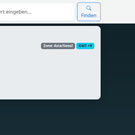
Finden
Zone: Asia/Seoul
GMT +9