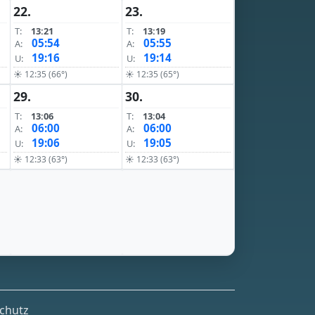
22.
23.
T:
13:21
T:
13:19
05:54
05:55
A:
A:
19:16
19:14
U:
U:
☀ 12:35 (66°)
☀ 12:35 (65°)
29.
30.
T:
13:06
T:
13:04
06:00
06:00
A:
A:
19:06
19:05
U:
U:
☀ 12:33 (63°)
☀ 12:33 (63°)
chutz