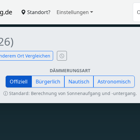
g.de
Standort?
Einstellungen
26)
nderem Ort Vergleichen
DÄMMERUNGSART
Offiziell
Bürgerlich
Nautisch
Astronomisch
Standard: Berechnung von Sonnenaufgang und -untergang.