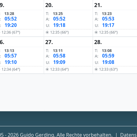
9.
20.
21.
:
13:28
T:
13:25
T:
13:23
05:52
05:52
05:53
:
A:
A:
19:20
19:18
19:17
:
U:
U:
 12:36 (67°)
☀ 12:35 (66°)
☀ 12:35 (66°)
6.
27.
28.
:
13:13
T:
13:11
T:
13:08
05:57
05:58
05:59
:
A:
A:
19:10
19:09
19:08
:
U:
U:
 12:34 (64°)
☀ 12:33 (64°)
☀ 12:33 (63°)
5 - 2026 Guido Gerding. Alle Rechte vorbehalten.
|
Datens