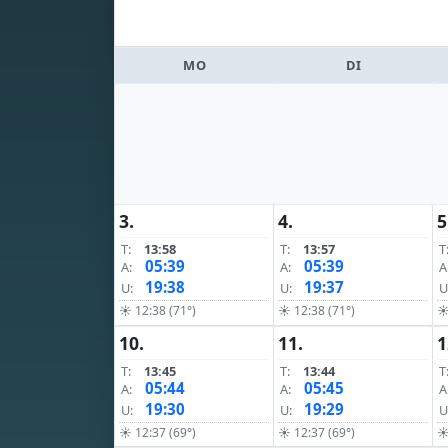
MO
DI
3.
4.
5
T:
13:58
T:
13:57
T
05:39
05:39
A:
A:
A
19:38
19:37
U:
U:
U
☀ 12:38 (71°)
☀ 12:38 (71°)
☀
10.
11.
1
T:
13:45
T:
13:44
T
05:44
05:45
A:
A:
A
19:30
19:29
U:
U:
U
☀ 12:37 (69°)
☀ 12:37 (69°)
☀