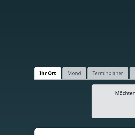
Ihr Ort
Mond
Terminplaner
Möchten 