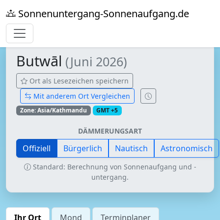
Sonnenuntergang-Sonnenaufgang.de
Butwāl
(Juni 2026)
Ort als Lesezeichen speichern
Mit anderem Ort Vergleichen
Zone: Asia/Kathmandu
GMT +5
DÄMMERUNGSART
Offiziell
Bürgerlich
Nautisch
Astronomisch
Standard: Berechnung von Sonnenaufgang und -
untergang.
Ihr Ort
Mond
Terminplaner