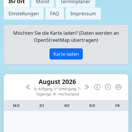
Ihr Ort
Mond
Terminplaner
Einstellungen
FAQ
Impressum
Möchten Sie die Karte laden? (Daten werden an
OpenStreetMap übertragen)
Karte laden
August 2026
A: Aufgang, U: Untergang, T:
Taglänge,
☀: Höchststand
MO
DI
MI
DO
FR