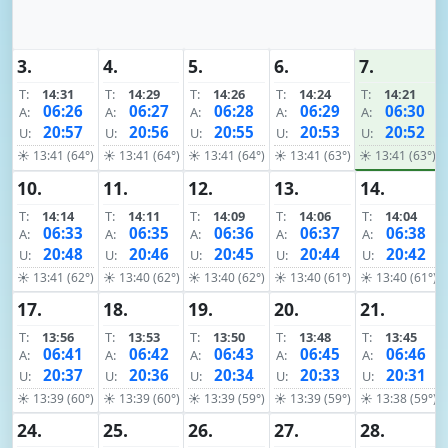
3.
4.
5.
6.
7.
T:
14:31
T:
14:29
T:
14:26
T:
14:24
T:
14:21
06:26
06:27
06:28
06:29
06:30
A:
A:
A:
A:
A:
20:57
20:56
20:55
20:53
20:52
U:
U:
U:
U:
U:
☀ 13:41 (64°)
☀ 13:41 (64°)
☀ 13:41 (64°)
☀ 13:41 (63°)
☀ 13:41 (63°)
10.
11.
12.
13.
14.
T:
14:14
T:
14:11
T:
14:09
T:
14:06
T:
14:04
06:33
06:35
06:36
06:37
06:38
A:
A:
A:
A:
A:
20:48
20:46
20:45
20:44
20:42
U:
U:
U:
U:
U:
☀ 13:41 (62°)
☀ 13:40 (62°)
☀ 13:40 (62°)
☀ 13:40 (61°)
☀ 13:40 (61°)
17.
18.
19.
20.
21.
T:
13:56
T:
13:53
T:
13:50
T:
13:48
T:
13:45
06:41
06:42
06:43
06:45
06:46
A:
A:
A:
A:
A:
20:37
20:36
20:34
20:33
20:31
U:
U:
U:
U:
U:
☀ 13:39 (60°)
☀ 13:39 (60°)
☀ 13:39 (59°)
☀ 13:39 (59°)
☀ 13:38 (59°)
24.
25.
26.
27.
28.