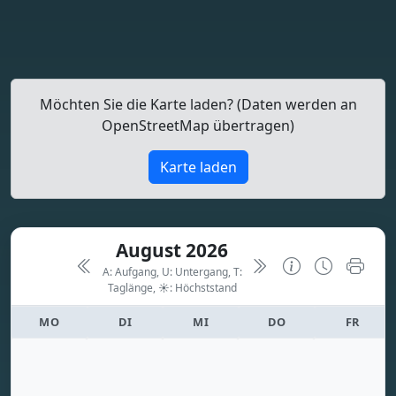
Möchten Sie die Karte laden? (Daten werden an
OpenStreetMap übertragen)
Karte laden
August 2026
A: Aufgang, U: Untergang, T:
Taglänge,
☀: Höchststand
MO
DI
MI
DO
FR