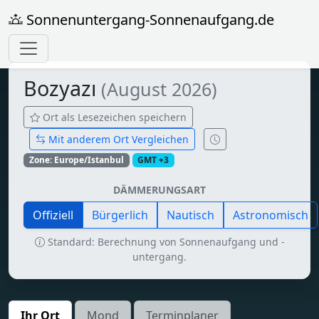
Sonnenuntergang-Sonnenaufgang.de
Bozyazı
(August 2026)
Ort als Lesezeichen speichern
Mit anderem Ort Vergleichen
Zone: Europe/Istanbul
GMT +3
DÄMMERUNGSART
Offiziell
Bürgerlich
Nautisch
Astronomisch
Standard: Berechnung von Sonnenaufgang und -
untergang.
Ihr Ort
Mond
Terminplaner