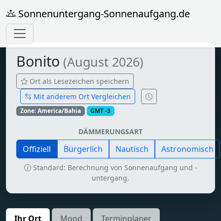
Sonnenuntergang-Sonnenaufgang.de
Bonito
(August 2026)
Ort als Lesezeichen speichern
Mit anderem Ort Vergleichen
Zone: America/Bahia
GMT -3
DÄMMERUNGSART
Offiziell
Bürgerlich
Nautisch
Astronomisch
Standard: Berechnung von Sonnenaufgang und -
untergang.
Ihr Ort
Mond
Terminplaner