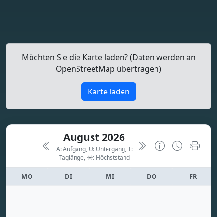
Möchten Sie die Karte laden? (Daten werden an
OpenStreetMap übertragen)
Karte laden
August 2026
A: Aufgang, U: Untergang, T:
Taglänge,
☀: Höchststand
MO
DI
MI
DO
FR