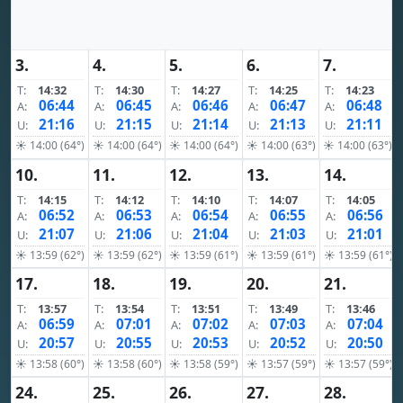
3.
4.
5.
6.
7.
T:
14:32
T:
14:30
T:
14:27
T:
14:25
T:
14:23
06:44
06:45
06:46
06:47
06:48
A:
A:
A:
A:
A:
21:16
21:15
21:14
21:13
21:11
U:
U:
U:
U:
U:
☀ 14:00 (64°)
☀ 14:00 (64°)
☀ 14:00 (64°)
☀ 14:00 (63°)
☀ 14:00 (63°)
10.
11.
12.
13.
14.
T:
14:15
T:
14:12
T:
14:10
T:
14:07
T:
14:05
06:52
06:53
06:54
06:55
06:56
A:
A:
A:
A:
A:
21:07
21:06
21:04
21:03
21:01
U:
U:
U:
U:
U:
☀ 13:59 (62°)
☀ 13:59 (62°)
☀ 13:59 (61°)
☀ 13:59 (61°)
☀ 13:59 (61°)
17.
18.
19.
20.
21.
T:
13:57
T:
13:54
T:
13:51
T:
13:49
T:
13:46
06:59
07:01
07:02
07:03
07:04
A:
A:
A:
A:
A:
20:57
20:55
20:53
20:52
20:50
U:
U:
U:
U:
U:
☀ 13:58 (60°)
☀ 13:58 (60°)
☀ 13:58 (59°)
☀ 13:57 (59°)
☀ 13:57 (59°)
24.
25.
26.
27.
28.