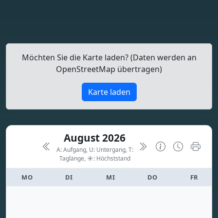
Möchten Sie die Karte laden? (Daten werden an
OpenStreetMap übertragen)
Karte laden
August 2026
A: Aufgang, U: Untergang, T:
Taglänge,
☀: Höchststand
MO
DI
MI
DO
FR