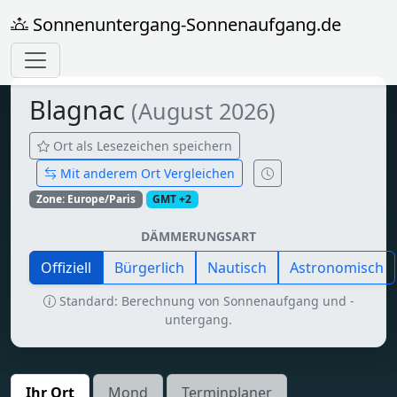
Sonnenuntergang-Sonnenaufgang.de
Blagnac
(August 2026)
Ort als Lesezeichen speichern
Mit anderem Ort Vergleichen
Zone: Europe/Paris
GMT +2
DÄMMERUNGSART
Offiziell
Bürgerlich
Nautisch
Astronomisch
Standard: Berechnung von Sonnenaufgang und -
untergang.
Ihr Ort
Mond
Terminplaner