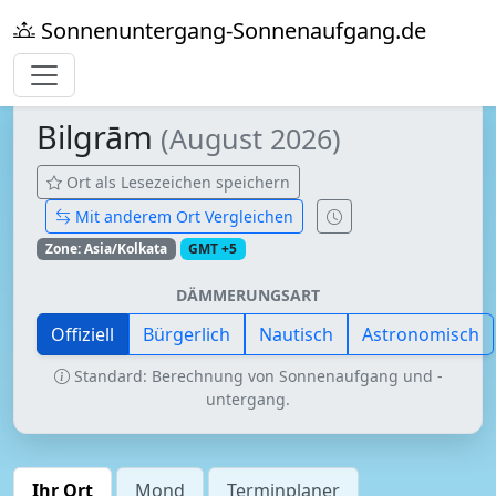
Sonnenuntergang-Sonnenaufgang.de
Bilgrām
(August 2026)
Ort als Lesezeichen speichern
Mit anderem Ort Vergleichen
Zone: Asia/Kolkata
GMT +5
DÄMMERUNGSART
Offiziell
Bürgerlich
Nautisch
Astronomisch
Standard: Berechnung von Sonnenaufgang und -
untergang.
Ihr Ort
Mond
Terminplaner