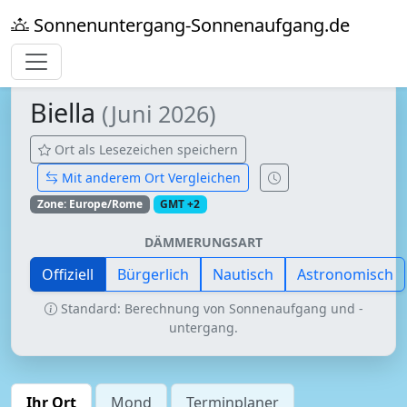
Sonnenuntergang-Sonnenaufgang.de
Biella
(Juni 2026)
Ort als Lesezeichen speichern
Mit anderem Ort Vergleichen
Zone: Europe/Rome
GMT +2
DÄMMERUNGSART
Offiziell
Bürgerlich
Nautisch
Astronomisch
Standard: Berechnung von Sonnenaufgang und -
untergang.
Ihr Ort
Mond
Terminplaner