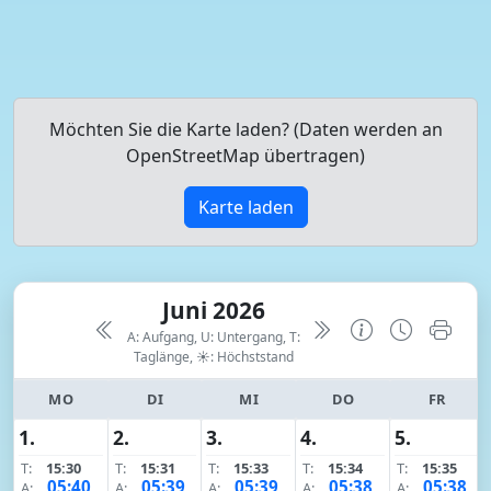
Möchten Sie die Karte laden? (Daten werden an
OpenStreetMap übertragen)
Karte laden
Juni 2026
A: Aufgang, U: Untergang, T:
Taglänge,
☀: Höchststand
MO
DI
MI
DO
FR
1.
2.
3.
4.
5.
T:
15:30
T:
15:31
T:
15:33
T:
15:34
T:
15:35
05:40
05:39
05:39
05:38
05:38
A:
A:
A:
A:
A: