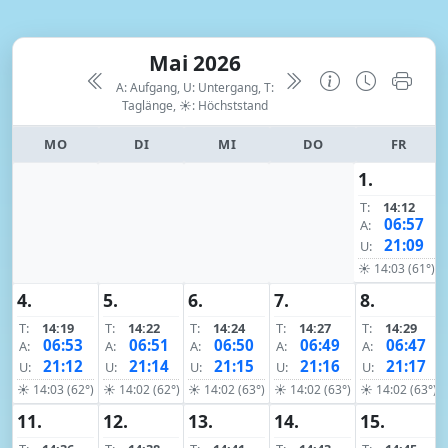
Mai 2026
A: Aufgang, U: Untergang, T:
Taglänge,
☀: Höchststand
MO
DI
MI
DO
FR
1.
T:
14:12
06:57
A:
21:09
U:
☀ 14:03 (61°)
4.
5.
6.
7.
8.
T:
14:19
T:
14:22
T:
14:24
T:
14:27
T:
14:29
06:53
06:51
06:50
06:49
06:47
A:
A:
A:
A:
A:
21:12
21:14
21:15
21:16
21:17
U:
U:
U:
U:
U:
☀ 14:03 (62°)
☀ 14:02 (62°)
☀ 14:02 (63°)
☀ 14:02 (63°)
☀ 14:02 (63°)
11.
12.
13.
14.
15.