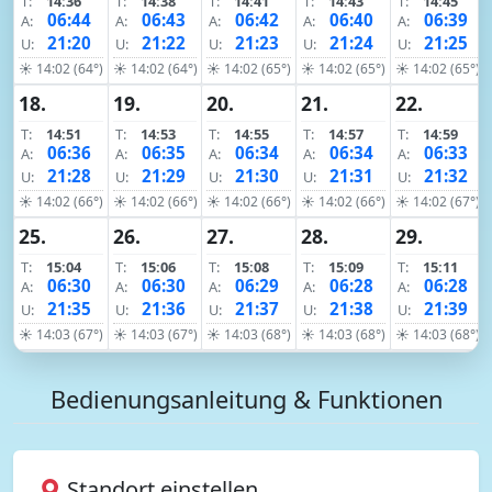
T:
14:36
T:
14:38
T:
14:41
T:
14:43
T:
14:45
06:44
06:43
06:42
06:40
06:39
A:
A:
A:
A:
A:
21:20
21:22
21:23
21:24
21:25
U:
U:
U:
U:
U:
☀ 14:02 (64°)
☀ 14:02 (64°)
☀ 14:02 (65°)
☀ 14:02 (65°)
☀ 14:02 (65°)
18.
19.
20.
21.
22.
T:
14:51
T:
14:53
T:
14:55
T:
14:57
T:
14:59
06:36
06:35
06:34
06:34
06:33
A:
A:
A:
A:
A:
21:28
21:29
21:30
21:31
21:32
U:
U:
U:
U:
U:
☀ 14:02 (66°)
☀ 14:02 (66°)
☀ 14:02 (66°)
☀ 14:02 (66°)
☀ 14:02 (67°)
25.
26.
27.
28.
29.
T:
15:04
T:
15:06
T:
15:08
T:
15:09
T:
15:11
06:30
06:30
06:29
06:28
06:28
A:
A:
A:
A:
A:
21:35
21:36
21:37
21:38
21:39
U:
U:
U:
U:
U:
☀ 14:03 (67°)
☀ 14:03 (67°)
☀ 14:03 (68°)
☀ 14:03 (68°)
☀ 14:03 (68°)
Bedienungsanleitung & Funktionen
Standort einstellen