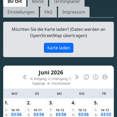
Ihr Ort
Mond
Terminplaner
Einstellungen
FAQ
Impressum
Möchten Sie die Karte laden? (Daten werden an
OpenStreetMap übertragen)
Karte laden
Juni 2026
A: Aufgang, U: Untergang, T:
Taglänge,
☀: Höchststand
MO
DI
MI
DO
FR
1.
2.
3.
4.
5.
T:
16:10
T:
16:11
T:
16:12
T:
16:12
T:
16:13
03:56
03:56
03:56
03:56
03:55
A:
A:
A:
A:
A: