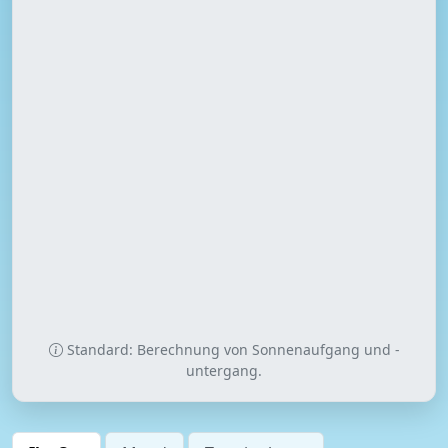
Standard: Berechnung von Sonnenaufgang und -
untergang.