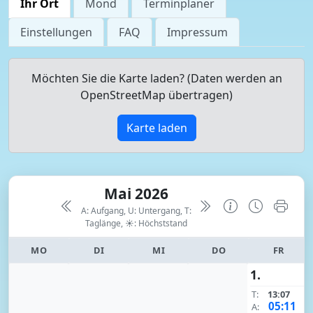
Ihr Ort
Mond
Terminplaner
Einstellungen
FAQ
Impressum
Möchten Sie die Karte laden? (Daten werden an
OpenStreetMap übertragen)
Karte laden
Mai 2026
A: Aufgang, U: Untergang, T:
Taglänge,
☀: Höchststand
MO
DI
MI
DO
FR
1.
T:
13:07
05:11
A: