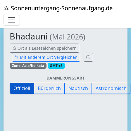
Sonnenuntergang-Sonnenaufgang.de
Bhadauni
(Mai 2026)
Ort als Lesezeichen speichern
Mit anderem Ort Vergleichen
Zone: Asia/Kolkata
GMT +5
DÄMMERUNGSART
Offiziell
Bürgerlich
Nautisch
Astronomisch