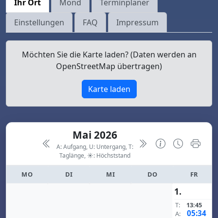
Ihr Ort
Mond
Terminplaner
Einstellungen
FAQ
Impressum
Möchten Sie die Karte laden? (Daten werden an
OpenStreetMap übertragen)
Karte laden
Mai 2026
A: Aufgang, U: Untergang, T:
Taglänge,
☀: Höchststand
MO
DI
MI
DO
FR
1.
T:
13:45
05:34
A: