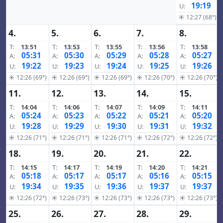
19:19
U:
☀ 12:27 (68°)
4.
5.
6.
7.
8.
T:
13:51
T:
13:53
T:
13:55
T:
13:56
T:
13:58
05:31
05:30
05:29
05:28
05:27
A:
A:
A:
A:
A:
19:22
19:23
19:24
19:25
19:26
U:
U:
U:
U:
U:
☀ 12:26 (69°)
☀ 12:26 (69°)
☀ 12:26 (69°)
☀ 12:26 (70°)
☀ 12:26 (70°)
11.
12.
13.
14.
15.
T:
14:04
T:
14:06
T:
14:07
T:
14:09
T:
14:11
05:24
05:23
05:22
05:21
05:20
A:
A:
A:
A:
A:
19:28
19:29
19:30
19:31
19:32
U:
U:
U:
U:
U:
☀ 12:26 (71°)
☀ 12:26 (71°)
☀ 12:26 (71°)
☀ 12:26 (72°)
☀ 12:26 (72°)
18.
19.
20.
21.
22.
T:
14:15
T:
14:17
T:
14:19
T:
14:20
T:
14:21
05:18
05:17
05:17
05:16
05:15
A:
A:
A:
A:
A:
19:34
19:35
19:36
19:37
19:37
U:
U:
U:
U:
U:
☀ 12:26 (72°)
☀ 12:26 (73°)
☀ 12:26 (73°)
☀ 12:26 (73°)
☀ 12:26 (73°)
25.
26.
27.
28.
29.