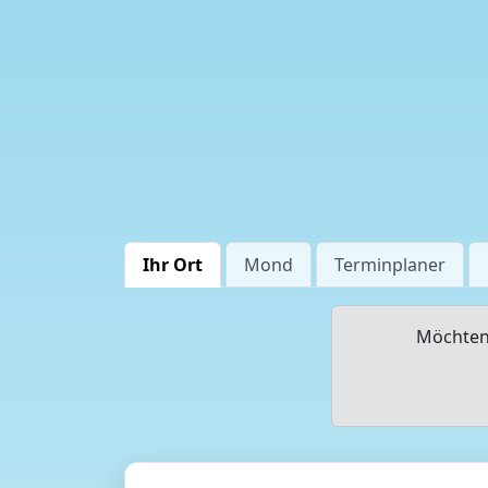
Ihr Ort
Mond
Terminplaner
Möchten 