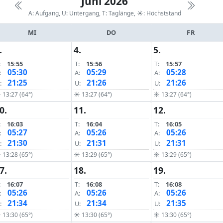
Juni 2026
A: Aufgang, U: Untergang, T: Taglänge,
☀: Höchststand
MI
DO
FR
.
4.
5.
:
15:55
T:
15:56
T:
15:57
05:30
05:29
05:28
:
A:
A:
21:25
21:26
21:26
:
U:
U:
 13:27 (64°)
☀ 13:27 (64°)
☀ 13:27 (64°)
0.
11.
12.
:
16:03
T:
16:04
T:
16:05
05:27
05:26
05:26
:
A:
A:
21:30
21:31
21:31
:
U:
U:
 13:28 (65°)
☀ 13:29 (65°)
☀ 13:29 (65°)
7.
18.
19.
:
16:07
T:
16:08
T:
16:08
05:26
05:26
05:26
:
A:
A:
21:34
21:34
21:35
:
U:
U:
 13:30 (65°)
☀ 13:30 (65°)
☀ 13:30 (65°)