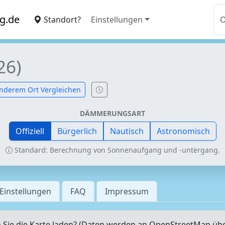
g.de
Standort?
Einstellungen
26)
nderem Ort Vergleichen
DÄMMERUNGSART
Offiziell
Bürgerlich
Nautisch
Astronomisch
Standard: Berechnung von Sonnenaufgang und -untergang.
Einstellungen
FAQ
Impressum
Sie die Karte laden? (Daten werden an OpenStreetMap üb