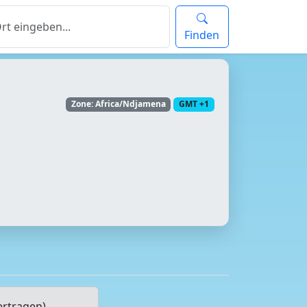
Finden
Zone: Africa/Ndjamena
GMT +1
ertragen)