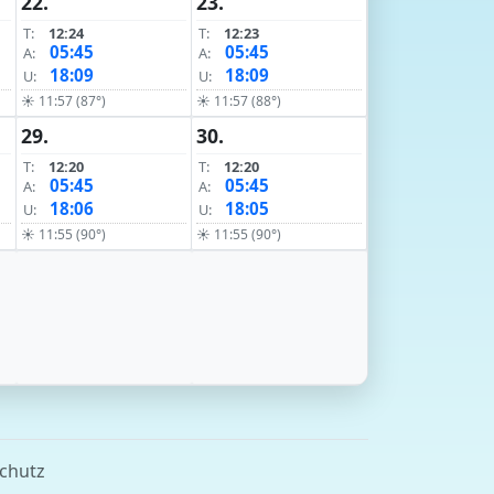
22.
23.
T:
12:24
T:
12:23
05:45
05:45
A:
A:
18:09
18:09
U:
U:
☀ 11:57 (87°)
☀ 11:57 (88°)
29.
30.
T:
12:20
T:
12:20
05:45
05:45
A:
A:
18:06
18:05
U:
U:
☀ 11:55 (90°)
☀ 11:55 (90°)
chutz