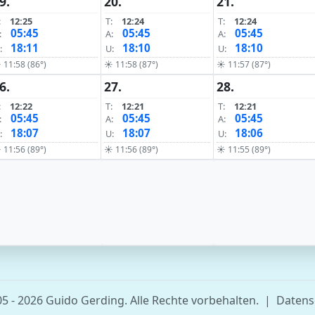
9.
20.
21.
:
12:25
T:
12:24
T:
12:24
05:45
05:45
05:45
:
A:
A:
18:11
18:10
18:10
:
U:
U:
 11:58 (86°)
☀ 11:58 (87°)
☀ 11:57 (87°)
6.
27.
28.
:
12:22
T:
12:21
T:
12:21
05:45
05:45
05:45
:
A:
A:
18:07
18:07
18:06
:
U:
U:
 11:56 (89°)
☀ 11:56 (89°)
☀ 11:55 (89°)
5 - 2026 Guido Gerding. Alle Rechte vorbehalten.
|
Datens