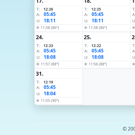
17.
18.
1
T:
12:26
T:
12:25
T
05:45
05:45
A:
A:
A
18:11
18:11
U:
U:
U
☀ 11:58 (86°)
☀ 11:58 (86°)
☀
24.
25.
2
T:
12:23
T:
12:22
T
05:45
05:45
A:
A:
A
18:08
18:08
U:
U:
U
☀ 11:57 (88°)
☀ 11:56 (88°)
☀
31.
T:
12:19
05:45
A:
18:04
U:
☀ 11:55 (90°)
© 200