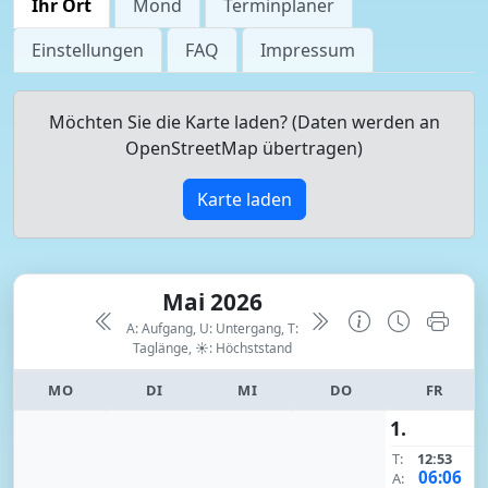
Ihr Ort
Mond
Terminplaner
Einstellungen
FAQ
Impressum
Möchten Sie die Karte laden? (Daten werden an
OpenStreetMap übertragen)
Karte laden
Mai 2026
A: Aufgang, U: Untergang, T:
Taglänge,
☀: Höchststand
MO
DI
MI
DO
FR
1.
T:
12:53
06:06
A: