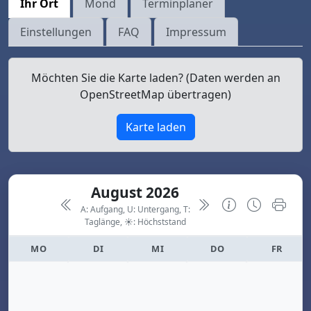
Ihr Ort
Mond
Terminplaner
Einstellungen
FAQ
Impressum
Möchten Sie die Karte laden? (Daten werden an
OpenStreetMap übertragen)
Karte laden
August 2026
A: Aufgang, U: Untergang, T:
Taglänge,
☀: Höchststand
MO
DI
MI
DO
FR