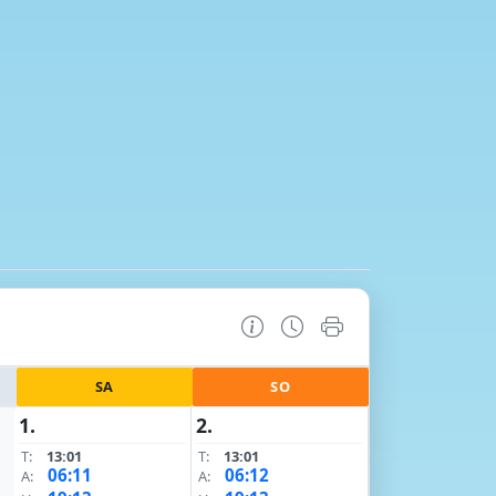
SA
SO
1.
2.
T:
13:01
T:
13:01
06:11
06:12
A:
A: