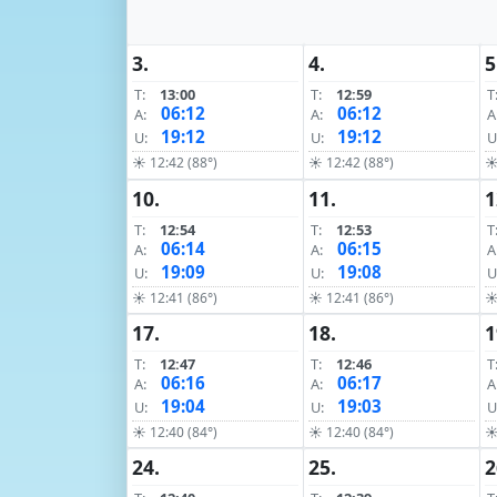
3.
4.
5
T:
13:00
T:
12:59
T
06:12
06:12
A:
A:
A
19:12
19:12
U:
U:
U
☀ 12:42 (88°)
☀ 12:42 (88°)
☀
10.
11.
1
T:
12:54
T:
12:53
T
06:14
06:15
A:
A:
A
19:09
19:08
U:
U:
U
☀ 12:41 (86°)
☀ 12:41 (86°)
☀
17.
18.
1
T:
12:47
T:
12:46
T
06:16
06:17
A:
A:
A
19:04
19:03
U:
U:
U
☀ 12:40 (84°)
☀ 12:40 (84°)
☀
24.
25.
2