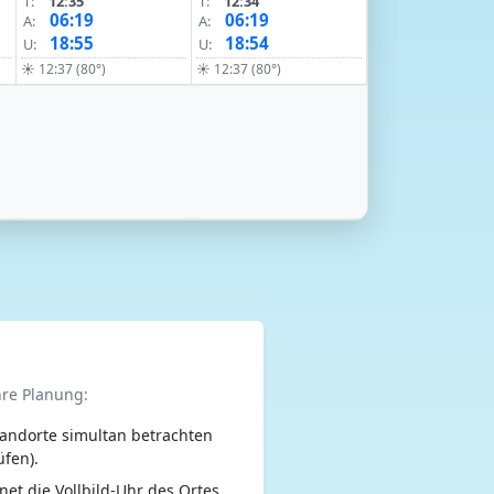
T:
12:35
T:
12:34
06:19
06:19
A:
A:
18:55
18:54
U:
U:
☀ 12:37 (80°)
☀ 12:37 (80°)
hre Planung:
andorte simultan betrachten
üfen).
net die Vollbild-Uhr des Ortes.