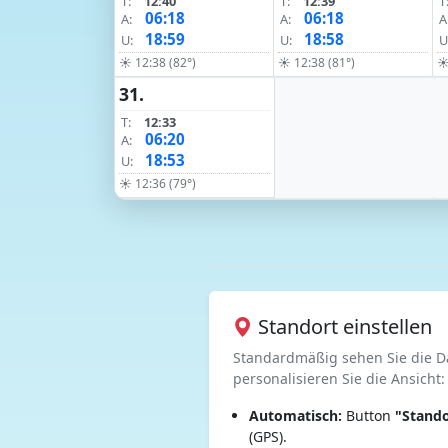
T:
12:40
T:
12:39
T
06:18
06:18
A:
A:
A
18:59
18:58
U:
U:
U
☀ 12:38 (82°)
☀ 12:38 (81°)
☀
31.
T:
12:33
06:20
A:
18:53
U:
☀ 12:36 (79°)
Standort einstellen
Standardmäßig sehen Sie die D
personalisieren Sie die Ansicht:
Automatisch:
Button
"Stando
(GPS).