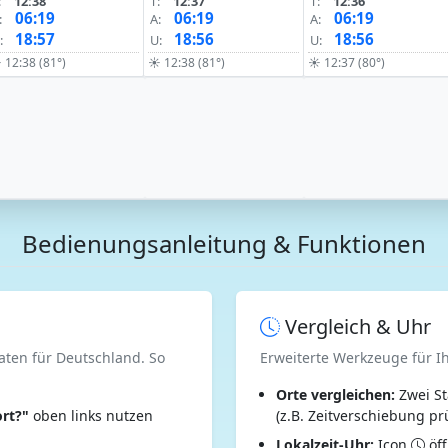
:
12:38
T:
12:37
T:
12:36
06:19
06:19
06:19
:
A:
A:
18:57
18:56
18:56
:
U:
U:
 12:38 (81°)
☀ 12:38 (81°)
☀ 12:37 (80°)
Bedienungsanleitung & Funktionen
Vergleich & Uhr
aten für Deutschland. So
Erweiterte Werkzeuge für I
Orte vergleichen:
Zwei St
rt?"
oben links nutzen
(z.B. Zeitverschiebung pr
Lokalzeit-Uhr:
Icon
öff