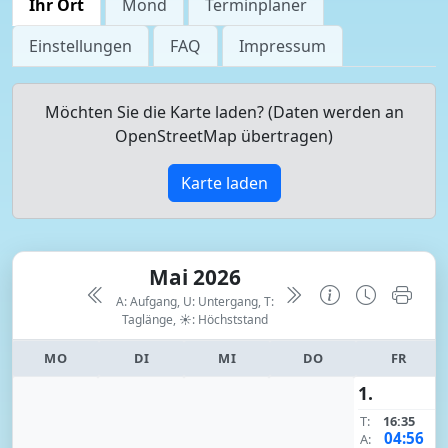
Ihr Ort
Mond
Terminplaner
Einstellungen
FAQ
Impressum
Möchten Sie die Karte laden? (Daten werden an
OpenStreetMap übertragen)
Karte laden
Mai 2026
A: Aufgang, U: Untergang, T:
Taglänge,
☀: Höchststand
MO
DI
MI
DO
FR
1.
T:
16:35
04:56
A: