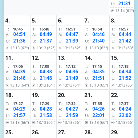
21:31
U:
☀ 13:14 (61°)
4.
5.
6.
7.
8.
T:
16:45
T:
16:48
T:
16:51
T:
16:54
T:
16:57
04:51
04:49
04:47
04:46
04:44
A:
A:
A:
A:
A:
21:36
21:37
21:39
21:40
21:42
U:
U:
U:
U:
U:
☀ 13:13 (62°)
☀ 13:13 (62°)
☀ 13:13 (62°)
☀ 13:13 (63°)
☀ 13:13 (63°)
11.
12.
13.
14.
15.
T:
17:06
T:
17:09
T:
17:12
T:
17:15
T:
17:18
04:39
04:38
04:36
04:35
04:34
A:
A:
A:
A:
A:
21:46
21:48
21:49
21:51
21:52
U:
U:
U:
U:
U:
☀ 13:13 (64°)
☀ 13:13 (64°)
☀ 13:13 (64°)
☀ 13:13 (65°)
☀ 13:13 (65°)
18.
19.
20.
21.
22.
T:
17:27
T:
17:29
T:
17:32
T:
17:35
T:
17:37
04:29
04:28
04:27
04:26
04:24
A:
A:
A:
A:
A:
21:57
21:58
21:59
22:01
22:02
U:
U:
U:
U:
U:
☀ 13:13 (66°)
☀ 13:13 (66°)
☀ 13:13 (66°)
☀ 13:13 (66°)
☀ 13:13 (66°)
25.
26.
27.
28.
29.