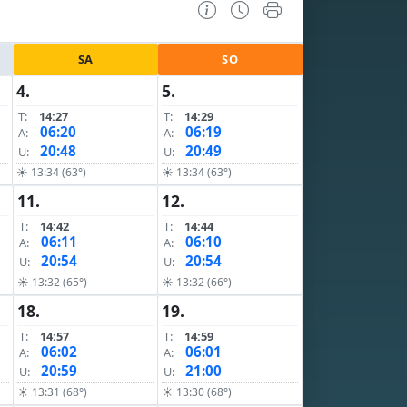
SA
SO
4.
5.
T:
14:27
T:
14:29
06:20
06:19
A:
A:
20:48
20:49
U:
U:
☀ 13:34 (63°)
☀ 13:34 (63°)
11.
12.
T:
14:42
T:
14:44
06:11
06:10
A:
A:
20:54
20:54
U:
U:
☀ 13:32 (65°)
☀ 13:32 (66°)
18.
19.
T:
14:57
T:
14:59
06:02
06:01
A:
A:
20:59
21:00
U:
U:
☀ 13:31 (68°)
☀ 13:30 (68°)