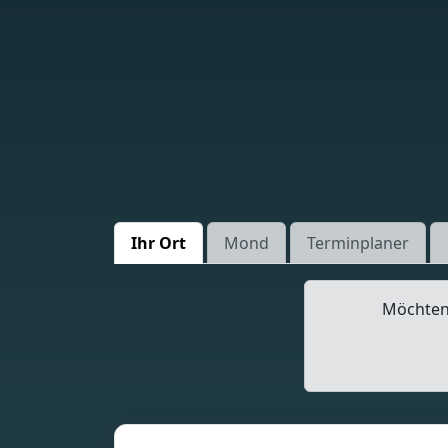
Ihr Ort
Mond
Terminplaner
Möchten 