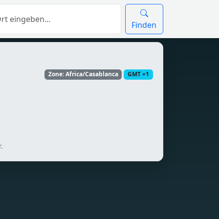
Finden
Zone: Africa/Casablanca
GMT +1
.