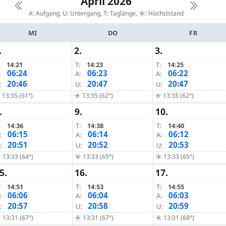
April 2026
A: Aufgang, U: Untergang, T: Taglänge,
☀: Höchststand
MI
DO
FR
.
2.
3.
14:21
T:
14:23
T:
14:25
06:24
06:23
06:22
:
A:
A:
20:46
20:47
20:47
:
U:
U:
13:35 (61°)
☀ 13:35 (62°)
☀ 13:35 (62°)
.
9.
10.
:
14:36
T:
14:38
T:
14:40
06:15
06:14
06:12
:
A:
A:
20:51
20:52
20:53
:
U:
U:
 13:33 (64°)
☀ 13:33 (65°)
☀ 13:33 (65°)
5.
16.
17.
:
14:51
T:
14:53
T:
14:55
06:06
06:04
06:03
:
A:
A:
20:57
20:58
20:59
:
U:
U:
 13:31 (67°)
☀ 13:31 (67°)
☀ 13:31 (68°)