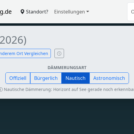
g.de
Standort?
Einstellungen
 2026)
nderem Ort Vergleichen
DÄMMERUNGSART
Offiziell
Bürgerlich
Nautisch
Astronomisch
Nautische Dämmerung: Horizont auf See gerade noch erkennbar