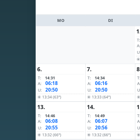
MO
DI
1
T:
A
U
☀ 
6.
7.
8
T:
14:31
T:
14:34
T
06:18
06:16
A:
A:
A
20:50
20:50
U:
U:
U
☀ 13:34 (63°)
☀ 13:33 (64°)
☀
13.
14.
1
T:
14:46
T:
14:49
T
06:08
06:07
A:
A:
A
20:55
20:56
U:
U:
U
☀ 13:32 (66°)
☀ 13:32 (66°)
☀