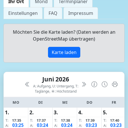
Ihr Ort
Mond
Terminplaner
Einstellungen
FAQ
Impressum
Möchten Sie die Karte laden? (Daten werden an
OpenStreetMap übertragen)
Karte laden
Juni 2026
A: Aufgang, U: Untergang, T:
Taglänge,
☀: Höchststand
MO
DI
MI
DO
FR
1.
2.
3.
4.
5.
T:
17:35
T:
17:37
T:
17:38
T:
17:39
T:
17:40
03:25
03:24
03:24
03:23
03:23
A:
A:
A:
A:
A: