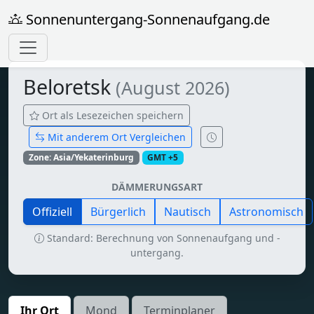
Sonnenuntergang-Sonnenaufgang.de
Beloretsk
(August 2026)
Ort als Lesezeichen speichern
Mit anderem Ort Vergleichen
Zone: Asia/Yekaterinburg
GMT +5
DÄMMERUNGSART
Offiziell
Bürgerlich
Nautisch
Astronomisch
Standard: Berechnung von Sonnenaufgang und -
untergang.
Ihr Ort
Mond
Terminplaner