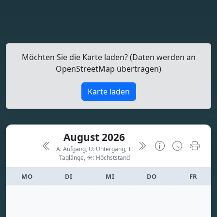
Möchten Sie die Karte laden? (Daten werden an
OpenStreetMap übertragen)
Karte laden
August 2026
A: Aufgang, U: Untergang, T:
Taglänge,
☀: Höchststand
MO
DI
MI
DO
FR