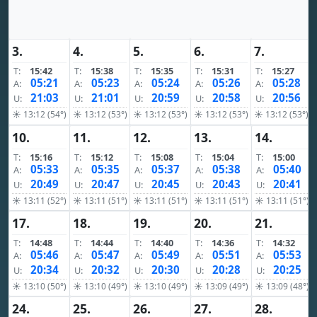
3.
4.
5.
6.
7.
T:
15:42
T:
15:38
T:
15:35
T:
15:31
T:
15:27
05:21
05:23
05:24
05:26
05:28
A:
A:
A:
A:
A:
21:03
21:01
20:59
20:58
20:56
U:
U:
U:
U:
U:
☀ 13:12 (54°)
☀ 13:12 (53°)
☀ 13:12 (53°)
☀ 13:12 (53°)
☀ 13:12 (53°)
10.
11.
12.
13.
14.
T:
15:16
T:
15:12
T:
15:08
T:
15:04
T:
15:00
05:33
05:35
05:37
05:38
05:40
A:
A:
A:
A:
A:
20:49
20:47
20:45
20:43
20:41
U:
U:
U:
U:
U:
☀ 13:11 (52°)
☀ 13:11 (51°)
☀ 13:11 (51°)
☀ 13:11 (51°)
☀ 13:11 (51°)
17.
18.
19.
20.
21.
T:
14:48
T:
14:44
T:
14:40
T:
14:36
T:
14:32
05:46
05:47
05:49
05:51
05:53
A:
A:
A:
A:
A:
20:34
20:32
20:30
20:28
20:25
U:
U:
U:
U:
U:
☀ 13:10 (50°)
☀ 13:10 (49°)
☀ 13:10 (49°)
☀ 13:09 (49°)
☀ 13:09 (48°)
24.
25.
26.
27.
28.