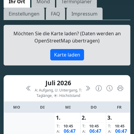
Ihr Ort
Mond
Terminplaner
Einstellungen
FAQ
Impressum
Möchten Sie die Karte laden? (Daten werden an
OpenStreetMap übertragen)
Karte laden
Juli 2026
A: Aufgang, U: Untergang, T:
Taglänge,
☀: Höchststand
MO
DI
MI
DO
FR
1.
2.
3.
T:
10:45
T:
10:45
T:
10:45
06:47
06:47
06:47
A:
A:
A: