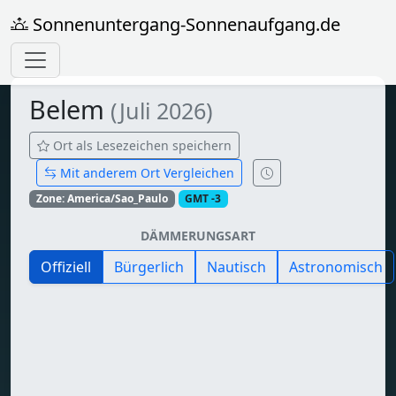
Sonnenuntergang-Sonnenaufgang.de
Belem
(Juli 2026)
Ort als Lesezeichen speichern
Mit anderem Ort Vergleichen
Zone: America/Sao_Paulo
GMT -3
DÄMMERUNGSART
Offiziell
Bürgerlich
Nautisch
Astronomisch