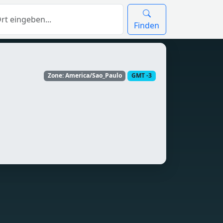
Finden
Zone: America/Sao_Paulo
GMT -3