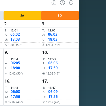
SA
SO
2.
3.
T:
12:01
T:
12:00
06:02
06:03
A:
A:
18:03
18:03
U:
U:
☀ 12:03 (52°)
☀ 12:03 (51°)
9.
10.
T:
11:54
T:
11:53
06:05
06:06
A:
A:
18:00
17:59
U:
U:
☀ 12:02 (50°)
☀ 12:02 (49°)
16.
17.
T:
11:48
T:
11:47
06:08
06:09
A:
A:
17:56
17:56
U:
U:
☀ 12:02 (48°)
☀ 12:02 (47°)