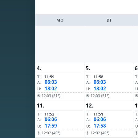
MO
DI
4.
5.
6
T:
11:59
T:
11:58
T
06:03
06:03
A:
A:
A
18:02
18:02
U:
U:
U
☀ 12:03 (51°)
☀ 12:03 (51°)
☀
11.
12.
1
T:
11:52
T:
11:51
T
06:06
06:06
A:
A:
A
17:59
17:58
U:
U:
U
☀ 12:02 (49°)
☀ 12:02 (49°)
☀