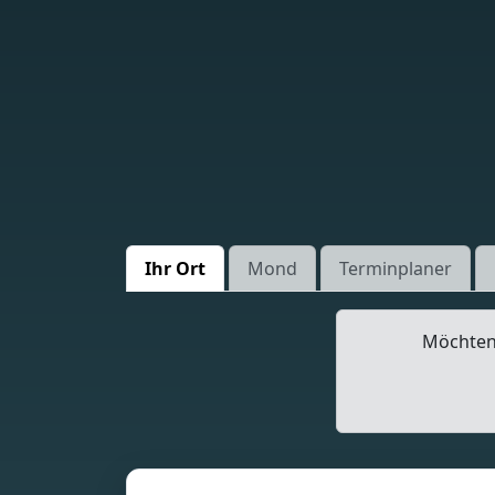
Ihr Ort
Mond
Terminplaner
Möchten 