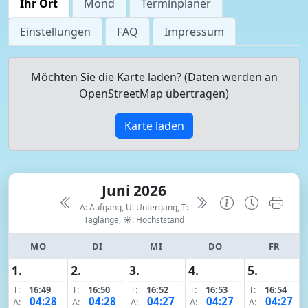
Ihr Ort
Mond
Terminplaner
Einstellungen
FAQ
Impressum
Möchten Sie die Karte laden? (Daten werden an
OpenStreetMap übertragen)
Karte laden
Juni 2026
A: Aufgang, U: Untergang, T:
Taglänge,
☀: Höchststand
MO
DI
MI
DO
FR
1.
2.
3.
4.
5.
T:
16:49
T:
16:50
T:
16:52
T:
16:53
T:
16:54
04:28
04:28
04:27
04:27
04:27
A:
A:
A:
A:
A: