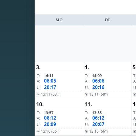
MO
DI
3.
4.
5
T:
14:11
T:
14:09
T
06:05
06:06
A:
A:
A
20:17
20:16
U:
U:
U
☀ 13:11 (68°)
☀ 13:11 (68°)
☀
10.
11.
1
T:
13:57
T:
13:55
T
06:12
06:12
A:
A:
A
20:09
20:07
U:
U:
U
☀ 13:10 (66°)
☀ 13:10 (66°)
☀