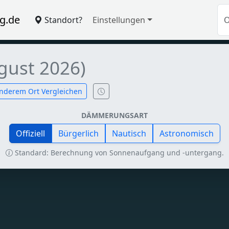
g.de
Standort?
Einstellungen
gust 2026)
nderem Ort Vergleichen
DÄMMERUNGSART
Offiziell
Bürgerlich
Nautisch
Astronomisch
Standard: Berechnung von Sonnenaufgang und -untergang.