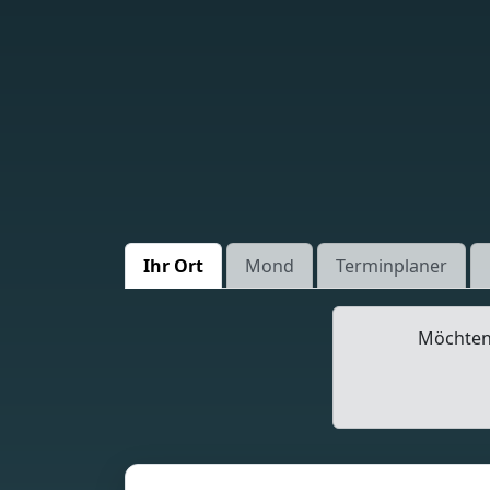
Ihr Ort
Mond
Terminplaner
Möchten 