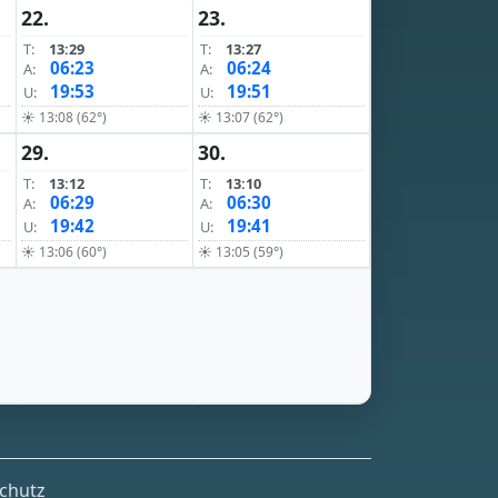
22.
23.
T:
13:29
T:
13:27
06:23
06:24
A:
A:
19:53
19:51
U:
U:
☀ 13:08 (62°)
☀ 13:07 (62°)
29.
30.
T:
13:12
T:
13:10
06:29
06:30
A:
A:
19:42
19:41
U:
U:
☀ 13:06 (60°)
☀ 13:05 (59°)
chutz