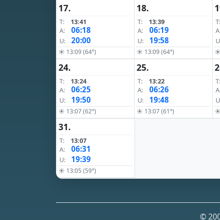
17.
18.
1
T:
13:41
T:
13:39
T
06:18
06:19
A:
A:
A
20:00
19:58
U:
U:
U
☀ 13:09 (64°)
☀ 13:09 (64°)
☀
24.
25.
2
T:
13:24
T:
13:22
T
06:25
06:26
A:
A:
A
19:50
19:48
U:
U:
U
☀ 13:07 (62°)
☀ 13:07 (61°)
☀
31.
T:
13:07
06:31
A:
19:39
U:
☀ 13:05 (59°)
© 200