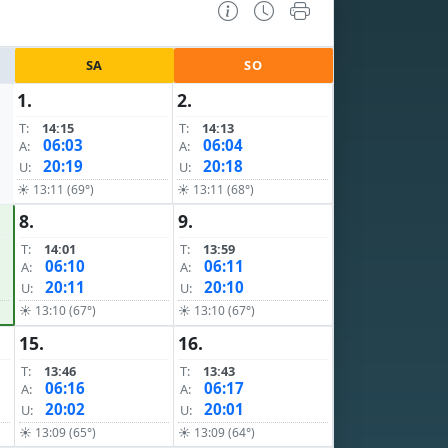
SA
SO
1.
2.
T:
14:15
T:
14:13
06:03
06:04
A:
A:
20:19
20:18
U:
U:
☀ 13:11 (69°)
☀ 13:11 (68°)
8.
9.
T:
14:01
T:
13:59
06:10
06:11
A:
A:
20:11
20:10
U:
U:
☀ 13:10 (67°)
☀ 13:10 (67°)
15.
16.
T:
13:46
T:
13:43
06:16
06:17
A:
A:
20:02
20:01
U:
U:
☀ 13:09 (65°)
☀ 13:09 (64°)