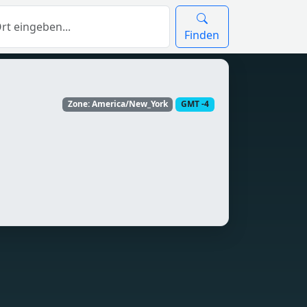
Finden
Zone: America/New_York
GMT -4