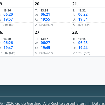
9.
20.
21.
:
13:36
T:
13:34
T:
13:32
06:20
06:21
06:22
:
A:
A:
19:57
19:55
19:54
:
U:
U:
 13:08 (63°)
☀ 13:08 (63°)
☀ 13:08 (63°)
6.
27.
28.
:
13:20
T:
13:17
T:
13:15
06:26
06:27
06:28
:
A:
A:
19:47
19:45
19:44
:
U:
U:
 13:07 (61°)
☀ 13:06 (61°)
☀ 13:06 (60°)
5 - 2026 Guido Gerding. Alle Rechte vorbehalten.
|
Datens