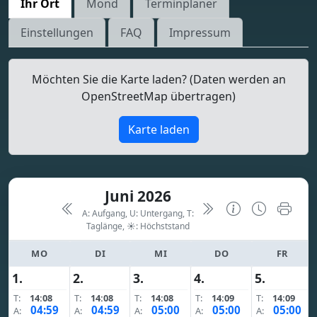
Ihr Ort
Mond
Terminplaner
Einstellungen
FAQ
Impressum
Möchten Sie die Karte laden? (Daten werden an
OpenStreetMap übertragen)
Karte laden
Juni 2026
A: Aufgang, U: Untergang, T:
Taglänge,
☀: Höchststand
MO
DI
MI
DO
FR
1.
2.
3.
4.
5.
T:
14:08
T:
14:08
T:
14:08
T:
14:09
T:
14:09
04:59
04:59
05:00
05:00
05:00
A:
A:
A:
A:
A: