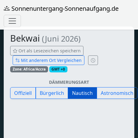
Sonnenuntergang-Sonnenaufgang.de
Bekwai
(Juni 2026)
Ort als Lesezeichen speichern
Mit anderem Ort Vergleichen
Zone: Africa/Accra
GMT +0
DÄMMERUNGSART
Offiziell
Bürgerlich
Nautisch
Astronomisch