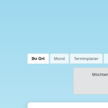
Ihr Ort
Mond
Terminplaner
Möchten 