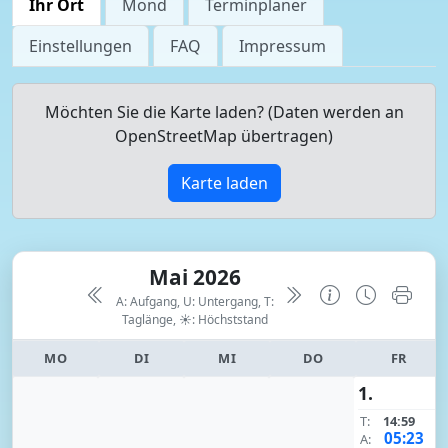
Ihr Ort
Mond
Terminplaner
Einstellungen
FAQ
Impressum
Möchten Sie die Karte laden? (Daten werden an
OpenStreetMap übertragen)
Karte laden
Mai 2026
A: Aufgang, U: Untergang, T:
Taglänge,
☀: Höchststand
MO
DI
MI
DO
FR
1.
T:
14:59
05:23
A: