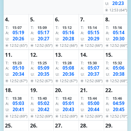
20:23
U:
☀ 12:53 (64°)
4.
5.
6.
7.
8.
T:
15:07
T:
15:09
T:
15:12
T:
15:14
T:
15:16
05:19
05:17
05:16
05:15
05:14
A:
A:
A:
A:
A:
20:26
20:27
20:28
20:29
20:30
U:
U:
U:
U:
U:
☀ 12:52 (65°)
☀ 12:52 (65°)
☀ 12:52 (66°)
☀ 12:52 (66°)
☀ 12:52 (66°)
11.
12.
13.
14.
15.
T:
15:23
T:
15:25
T:
15:28
T:
15:30
T:
15:32
05:10
05:09
05:08
05:07
05:06
A:
A:
A:
A:
A:
20:34
20:35
20:36
20:37
20:38
U:
U:
U:
U:
U:
☀ 12:52 (67°)
☀ 12:52 (67°)
☀ 12:52 (67°)
☀ 12:52 (68°)
☀ 12:52 (68°)
18.
19.
20.
21.
22.
T:
15:38
T:
15:40
T:
15:42
T:
15:44
T:
15:46
05:03
05:02
05:01
05:00
04:59
A:
A:
A:
A:
A:
20:41
20:42
20:43
20:44
20:45
U:
U:
U:
U:
U:
☀ 12:52 (69°)
☀ 12:52 (69°)
☀ 12:52 (69°)
☀ 12:52 (69°)
☀ 12:52 (70°)
25.
26.
27.
28.
29.