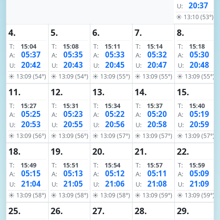
20:37
U:
☀ 13:10 (53°)
4.
5.
6.
7.
8.
T:
15:04
T:
15:08
T:
15:11
T:
15:14
T:
15:18
05:37
05:35
05:33
05:32
05:30
A:
A:
A:
A:
A:
20:42
20:43
20:45
20:47
20:48
U:
U:
U:
U:
U:
☀ 13:09 (54°)
☀ 13:09 (54°)
☀ 13:09 (55°)
☀ 13:09 (55°)
☀ 13:09 (55°)
11.
12.
13.
14.
15.
T:
15:27
T:
15:31
T:
15:34
T:
15:37
T:
15:40
05:25
05:23
05:22
05:20
05:19
A:
A:
A:
A:
A:
20:53
20:55
20:56
20:58
20:59
U:
U:
U:
U:
U:
☀ 13:09 (56°)
☀ 13:09 (56°)
☀ 13:09 (57°)
☀ 13:09 (57°)
☀ 13:09 (57°)
18.
19.
20.
21.
22.
T:
15:49
T:
15:51
T:
15:54
T:
15:57
T:
15:59
05:15
05:13
05:12
05:11
05:09
A:
A:
A:
A:
A:
21:04
21:05
21:06
21:08
21:09
U:
U:
U:
U:
U:
☀ 13:09 (58°)
☀ 13:09 (58°)
☀ 13:09 (58°)
☀ 13:09 (59°)
☀ 13:09 (59°)
25.
26.
27.
28.
29.