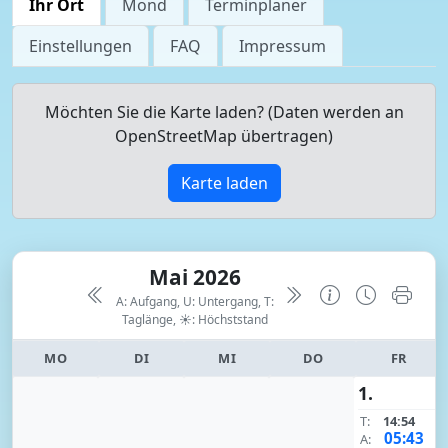
Ihr Ort
Mond
Terminplaner
Einstellungen
FAQ
Impressum
Möchten Sie die Karte laden? (Daten werden an
OpenStreetMap übertragen)
Karte laden
Mai 2026
A: Aufgang, U: Untergang, T:
Taglänge,
☀: Höchststand
MO
DI
MI
DO
FR
1.
T:
14:54
05:43
A: