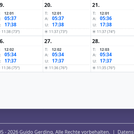
9.
20.
21.
:
12:01
T:
12:01
T:
12:01
05:37
05:37
05:36
:
A:
A:
17:38
17:38
17:38
:
U:
U:
 11:38 (73°)
☀ 11:37 (73°)
☀ 11:37 (74°)
6.
27.
28.
:
12:02
T:
12:02
T:
12:03
05:34
05:34
05:34
:
A:
A:
17:37
17:37
17:37
:
U:
U:
 11:36 (75°)
☀ 11:36 (76°)
☀ 11:35 (76°)
5 - 2026 Guido Gerding. Alle Rechte vorbehalten.
|
Datens