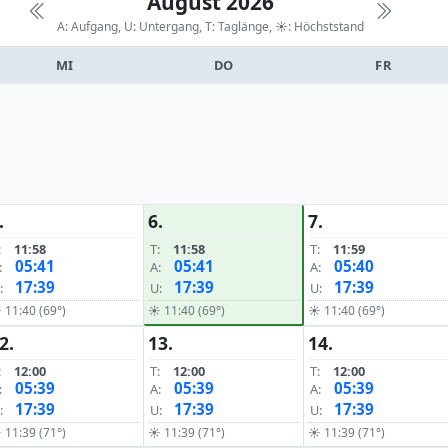
August 2026
A: Aufgang, U: Untergang, T: Taglänge,
☀: Höchststand
MI
DO
FR
.
6.
7.
:
11:58
T:
11:58
T:
11:59
05:41
05:41
05:40
:
A:
A:
17:39
17:39
17:39
:
U:
U:
 11:40 (69°)
☀ 11:40 (69°)
☀ 11:40 (69°)
2.
13.
14.
:
12:00
T:
12:00
T:
12:00
05:39
05:39
05:39
:
A:
A:
17:39
17:39
17:39
:
U:
U:
 11:39 (71°)
☀ 11:39 (71°)
☀ 11:39 (71°)