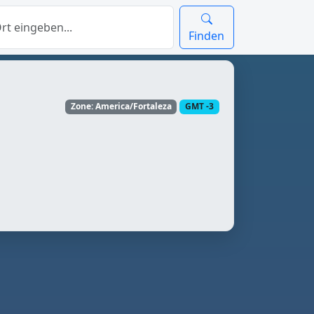
Finden
Zone: America/Fortaleza
GMT -3