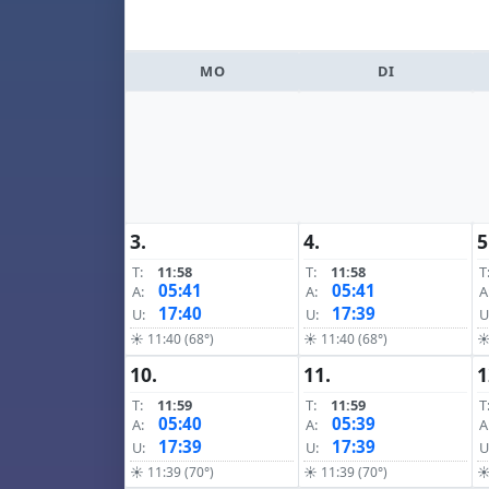
MO
DI
3.
4.
5
T:
11:58
T:
11:58
T
05:41
05:41
A:
A:
A
17:40
17:39
U:
U:
U
☀ 11:40 (68°)
☀ 11:40 (68°)
☀
10.
11.
1
T:
11:59
T:
11:59
T
05:40
05:39
A:
A:
A
17:39
17:39
U:
U:
U
☀ 11:39 (70°)
☀ 11:39 (70°)
☀