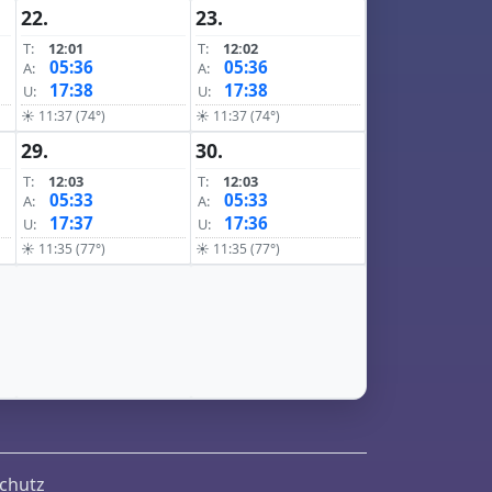
22.
23.
T:
12:01
T:
12:02
05:36
05:36
A:
A:
17:38
17:38
U:
U:
☀ 11:37 (74°)
☀ 11:37 (74°)
29.
30.
T:
12:03
T:
12:03
05:33
05:33
A:
A:
17:37
17:36
U:
U:
☀ 11:35 (77°)
☀ 11:35 (77°)
chutz