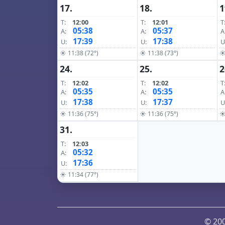
17.
18.
1
T:
12:00
T:
12:01
T
05:38
05:37
A:
A:
A
17:39
17:38
U:
U:
U
☀ 11:38 (72°)
☀ 11:38 (73°)
☀
24.
25.
2
T:
12:02
T:
12:02
T
05:35
05:35
A:
A:
A
17:38
17:37
U:
U:
U
☀ 11:36 (75°)
☀ 11:36 (75°)
☀
31.
T:
12:03
05:32
A:
17:36
U:
☀ 11:34 (77°)
© 200