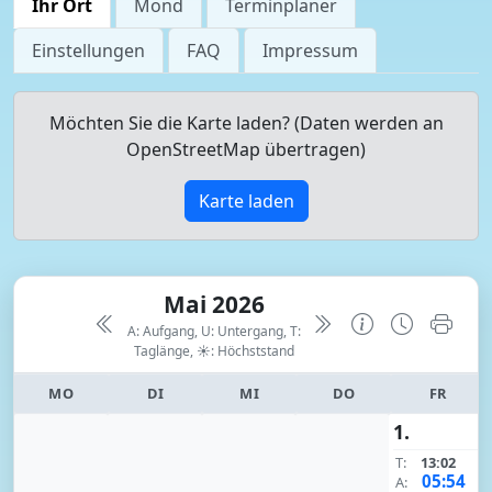
Ihr Ort
Mond
Terminplaner
Einstellungen
FAQ
Impressum
Möchten Sie die Karte laden? (Daten werden an
OpenStreetMap übertragen)
Karte laden
Mai 2026
A: Aufgang, U: Untergang, T:
Taglänge,
☀: Höchststand
MO
DI
MI
DO
FR
1.
T:
13:02
05:54
A: