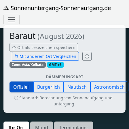
Sonnenuntergang-Sonnenaufgang.de
Baraut
(August 2026)
Ort als Lesezeichen speichern
Mit anderem Ort Vergleichen
Zone: Asia/Kolkata
GMT +5
DÄMMERUNGSART
Offiziell
Bürgerlich
Nautisch
Astronomisch
Standard: Berechnung von Sonnenaufgang und -
untergang.
Ihr Ort
Mond
Terminplaner