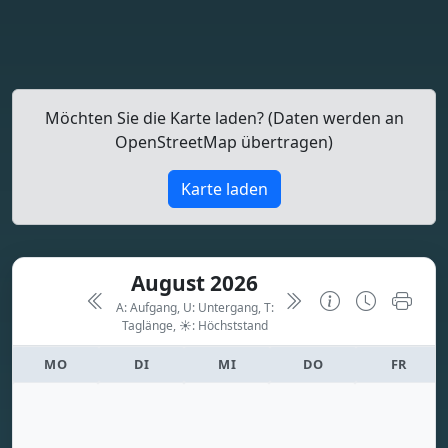
Möchten Sie die Karte laden? (Daten werden an
OpenStreetMap übertragen)
Karte laden
August 2026
A: Aufgang, U: Untergang, T:
Taglänge,
☀: Höchststand
MO
DI
MI
DO
FR