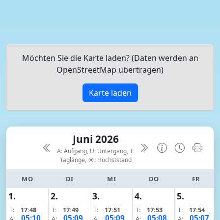
Möchten Sie die Karte laden? (Daten werden an
OpenStreetMap übertragen)
Karte laden
Juni 2026
A: Aufgang, U: Untergang, T:
Taglänge,
☀: Höchststand
MO
DI
MI
DO
FR
1.
2.
3.
4.
5.
T:
17:48
T:
17:49
T:
17:51
T:
17:53
T:
17:54
05:10
05:09
05:09
05:08
05:07
A:
A:
A:
A:
A: