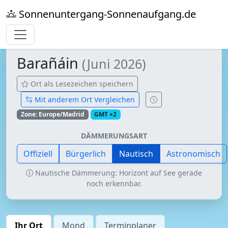
Sonnenuntergang-Sonnenaufgang.de
Barañáin
(Juni 2026)
Ort als Lesezeichen speichern
Mit anderem Ort Vergleichen
Zone: Europe/Madrid
GMT +2
DÄMMERUNGSART
Offiziell
Bürgerlich
Nautisch
Astronomisch
Nautische Dämmerung: Horizont auf See gerade
noch erkennbar.
Ihr Ort
Mond
Terminplaner