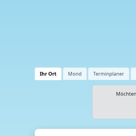
Ihr Ort
Mond
Terminplaner
Möchten 