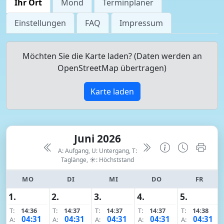
Ihr Ort
Mond
Terminplaner
Einstellungen
FAQ
Impressum
Möchten Sie die Karte laden? (Daten werden an
OpenStreetMap übertragen)
Karte laden
Juni 2026
A: Aufgang, U: Untergang, T:
Taglänge,
☀: Höchststand
MO
DI
MI
DO
FR
1.
2.
3.
4.
5.
T:
14:36
T:
14:37
T:
14:37
T:
14:37
T:
14:38
04:31
04:31
04:31
04:31
04:31
A:
A:
A:
A:
A: