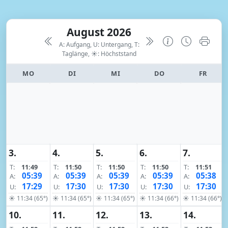
August 2026
A: Aufgang, U: Untergang, T:
Taglänge,
☀: Höchststand
MO
DI
MI
DO
FR
3.
4.
5.
6.
7.
T:
11:49
T:
11:50
T:
11:50
T:
11:50
T:
11:51
05:39
05:39
05:39
05:39
05:38
A:
A:
A:
A:
A:
17:29
17:30
17:30
17:30
17:30
U:
U:
U:
U:
U:
☀ 11:34 (65°)
☀ 11:34 (65°)
☀ 11:34 (65°)
☀ 11:34 (66°)
☀ 11:34 (66°)
10.
11.
12.
13.
14.