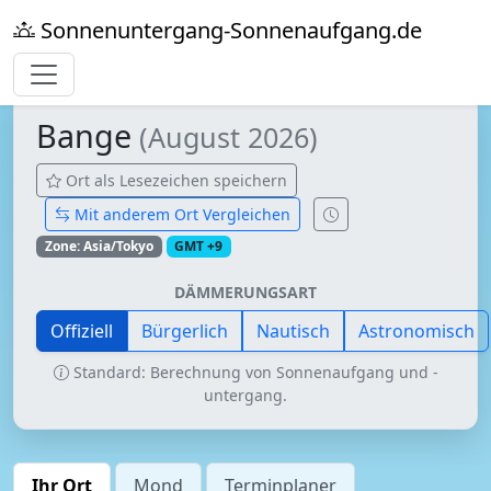
Sonnenuntergang-Sonnenaufgang.de
Bange
(August 2026)
Ort als Lesezeichen speichern
Mit anderem Ort Vergleichen
Zone: Asia/Tokyo
GMT +9
DÄMMERUNGSART
Offiziell
Bürgerlich
Nautisch
Astronomisch
Standard: Berechnung von Sonnenaufgang und -
untergang.
Ihr Ort
Mond
Terminplaner